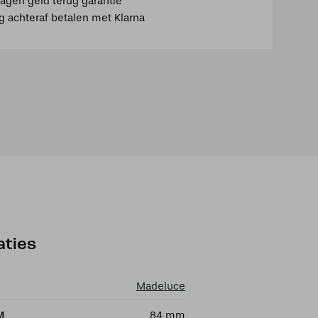
agen geld terug garantie
ig achteraf betalen met Klarna
aties
Madeluce
M
84 mm