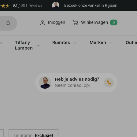
9.1
691 reviews
Bezoek onze winkel in Rijssen
Inloggen
Winkelwagen
0
Tiffany
Ruimtes
Merken
Outle
Lampen
Heb je advies nodig?
Neem contact op!
Lichtbron
Exclusief