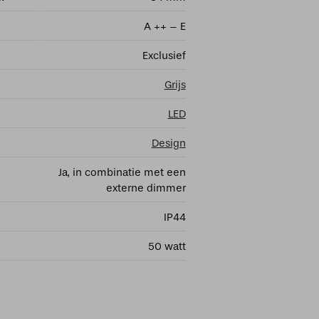
A ++ – E
Exclusief
Grijs
LED
Design
Ja, in combinatie met een
externe dimmer
IP44
50 watt