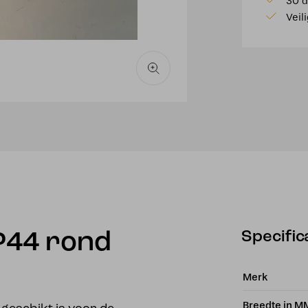
30 d
Veil
Specific
P44 rond
Merk
Breedte in M