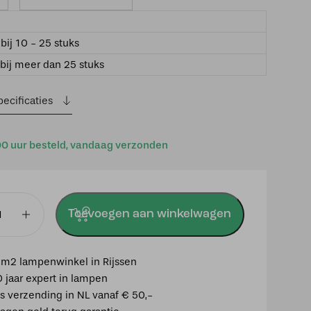
bij 10 - 25 stuks
bij meer dan 25 stuks
ecificaties
00 uur besteld, vandaag verzonden
Toevoegen aan winkelwagen
pot
m2 lampenwinkel in Rijssen
0 jaar expert in lampen
is verzending in NL vanaf € 50,-