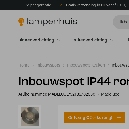
2 jaar garantie
Gratis verzending in NL vanaf € 50,-
Binnenverlichting
Buitenverlichting
L
Home
Inbouwspots
Inbouwspots keuken
Inbouwsp
Inbouwspot IP44 ro
Artikelnummer:
MADELUCE/5213S782030
Madeluce
Ontvang € 5,- korting!