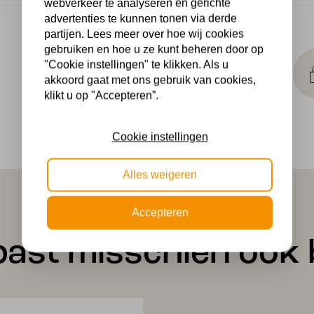
webverkeer te analyseren en gerichte
advertenties te kunnen tonen via derde
partijen. Lees meer over hoe wij cookies
Makkelijk
gebruiken en hoe u ze kunt beheren door op
retourneren
"Cookie instellingen" te klikken. Als u
akkoord gaat met ons gebruik van cookies,
30 dagen geld terug
klikt u op "Accepteren”.
garantie
Cookie instellingen
Alles weigeren
Accepteren
past misschien ook b