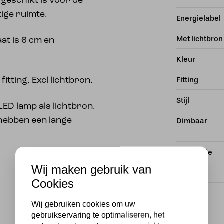
geschikt is voor de
ige ruimte.
Energielabel
Met lichtbron
at is 6 cm en
Kleur
Fitting
tting. Excl lichtbron.
Stijl
LED lamp als lichtbron.
n hebben een lange
Dimbaar
IP Waarde
Wij maken gebruik van
Wattage
Cookies
Wij gebruiken cookies om uw
gebruikservaring te optimaliseren, het