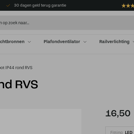
30 dagen geld terug garantie
ichtbronnen
Plafondventilator
Railverlichting
ot IP44 rond RVS
nd RVS
16,50
Fitting
LED