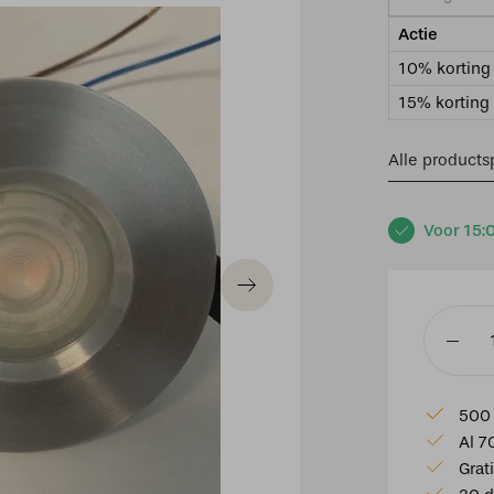
Actie
10% korting 
15% korting 
Alle productsp
Voor 15:
Inbouws
IP44
rond
500 
RVS
Al 7
aantal
Grat