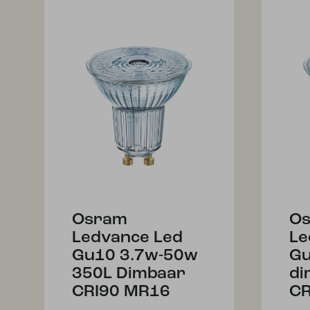
Osram
O
Ledvance Led
Le
Gu10 3.7w-50w
Gu
350L Dimbaar
di
CRI90 MR16
CR