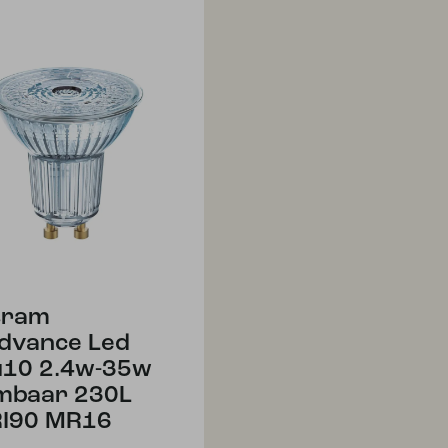
sram
dvance Led
10 2.4w-35w
mbaar 230L
I90 MR16