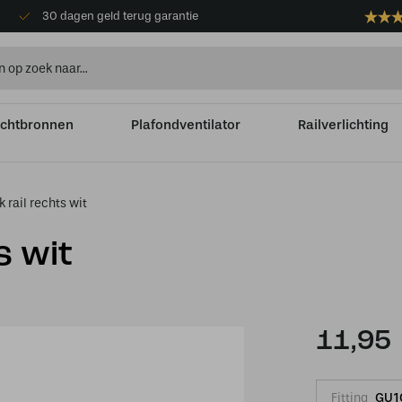
30 dagen geld terug garantie
ichtbronnen
Plafondventilator
Railverlichting
 rail rechts wit
s wit
11,95
Fitting
GU1