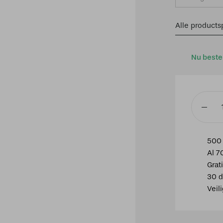
Alle productsp
Nu beste
Hoekstu
rail
rechts
500 
wit
Al 7
aantal
Grat
30 d
Veil