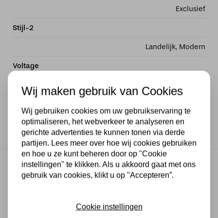
Exclusief
Stijl-2
Landelijk, Modern
Voltage
230V
Wij maken gebruik van Cookies
Wattage
Wij gebruiken cookies om uw gebruikservaring te
optimaliseren, het webverkeer te analyseren en
1*40W
gerichte advertenties te kunnen tonen via derde
partijen. Lees meer over hoe wij cookies gebruiken
en hoe u ze kunt beheren door op "Cookie
instellingen" te klikken. Als u akkoord gaat met ons
Gratis verzending
gebruik van cookies, klikt u op "Accepteren”.
Gratis verzending in NL vanaf € 50,-
Makkelijk retourneren
Cookie instellingen
30 dagen geld terug garantie