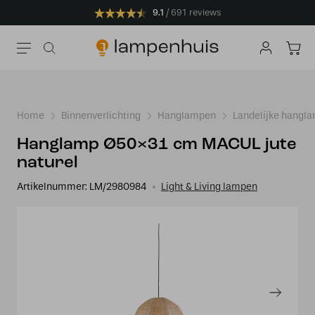
9.1
691 reviews
Home
Binnenverlichting
Hanglampen
Landelijke hangl
Hanglamp Ø50×31 cm MACUL jute
naturel
Artikelnummer:
LM/2980984
Light & Living lampen