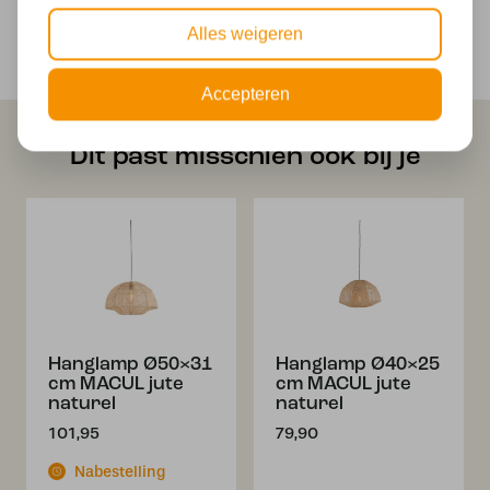
Veilig online betalen
Alles weigeren
Veilig achteraf betalen met Klarna
Accepteren
Dit past misschien ook bij je
Hanglamp Ø50×31
Hanglamp Ø40×25
cm MACUL jute
cm MACUL jute
naturel
naturel
101,95
79,90
Nabestelling