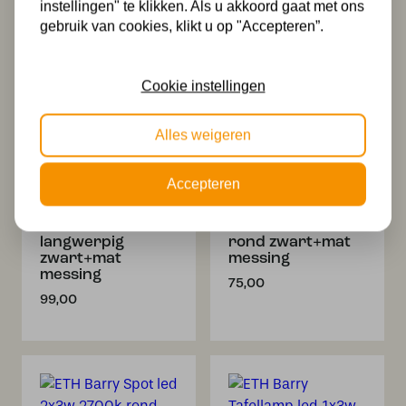
instellingen" te klikken. Als u akkoord gaat met ons
gebruik van cookies, klikt u op "Accepteren”.
Dit past misschien ook bij je
Cookie instellingen
Alles weigeren
Accepteren
ETH Barry Spot
ETH Barry Spot
led 4x3w 2700k
led 3x3w 2700k
langwerpig
rond zwart+mat
zwart+mat
messing
messing
75,00
99,00