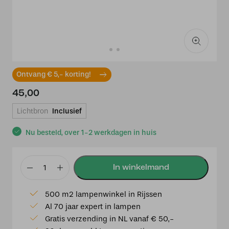
Ontvang € 5,- korting!
45,00
Lichtbron
Inclusief
Nu besteld, over 1-2 werkdagen in huis
ETH
Barry
500 m2 lampenwinkel in Rijssen
Spot
Al 70 jaar expert in lampen
led
Gratis verzending in NL vanaf € 50,-
1x3w