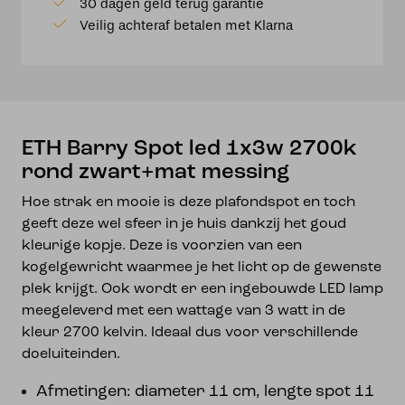
30 dagen geld terug garantie
2700k
Veilig achteraf betalen met Klarna
rond
zwart+mat
messing
aantal
ETH Barry Spot led 1x3w 2700k
rond zwart+mat messing
Hoe strak en mooie is deze plafondspot en toch
geeft deze wel sfeer in je huis dankzij het goud
kleurige kopje. Deze is voorzien van een
kogelgewricht waarmee je het licht op de gewenste
plek krijgt. Ook wordt er een ingebouwde LED lamp
meegeleverd met een wattage van 3 watt in de
kleur 2700 kelvin. Ideaal dus voor verschillende
doeluiteinden.
Afmetingen: diameter 11 cm, lengte spot 11