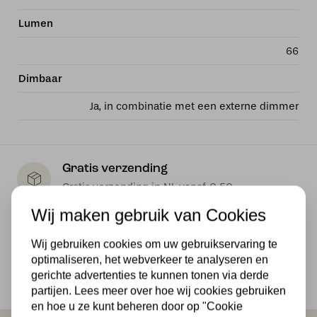
Lumen
66
Dimbaar
Ja, in combinatie met een externe dimmer
Gratis verzending
Gratis verzending in NL vanaf € 50,-
Wij maken gebruik van Cookies
Makkelijk retourneren
30 dagen geld terug garantie
Wij gebruiken cookies om uw gebruikservaring te
optimaliseren, het webverkeer te analyseren en
Veilig online betalen
gerichte advertenties te kunnen tonen via derde
Veilig achteraf betalen met Klarna
partijen. Lees meer over hoe wij cookies gebruiken
en hoe u ze kunt beheren door op "Cookie