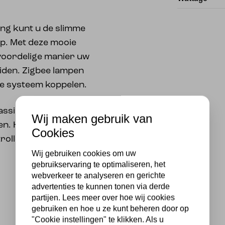
ing kunt u de slimme
pp. Met deze mooie
 voordelige manier uw
eiden. Zigbee lampen
ue systeem koppelen.
 assistant en Amazon
Wij maken gebruik van
en. Hierbij kan een
Cookies
ller nodig zijn.
Wij gebruiken cookies om uw
gebruikservaring te optimaliseren, het
webverkeer te analyseren en gerichte
advertenties te kunnen tonen via derde
partijen. Lees meer over hoe wij cookies
gebruiken en hoe u ze kunt beheren door op
"Cookie instellingen" te klikken. Als u