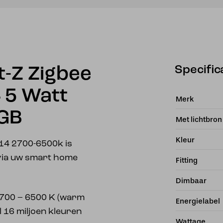
Specific
-Z Zigbee
 5 Watt
Merk
GB
Met lichtbron
Kleur
e14 2700-6500k is
 via uw smart home
Fitting
Dimbaar
 2700 – 6500 K (warm
Energielabel
el 16 miljoen kleuren
Wattage