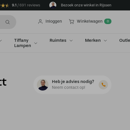
9.1
691 reviews
Bezoek onze winkel in Rijssen
Inloggen
Winkelwagen
0
Tiffany
Ruimtes
Merken
Outle
Lampen
tt
Heb je advies nodig?
Neem contact op!