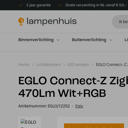
2 jaar garantie
Gratis verzending in NL vanaf € 50,-
Binnenverlichting
Buitenverlichting
L
Home
Lichtbronnen
LED lampen
EGLO Connect-Z 
EGLO Connect-Z Zig
470Lm Wit+RGB
Artikelnummer:
EGLO/12252
Eglo