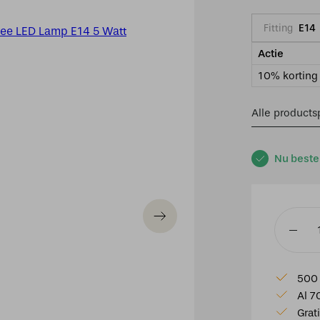
Fitting
E14
Actie
10% korting 
Alle productsp
Nu beste
EGLO
Connect
Z
500 
Zigbee
Al 7
LED
Grat