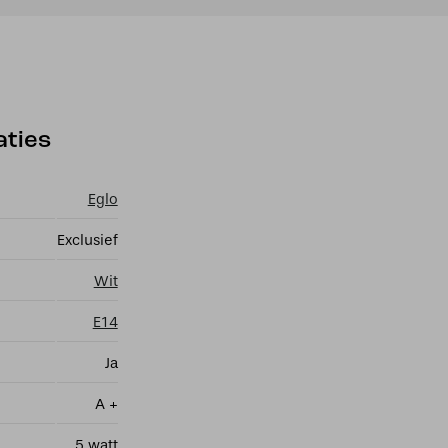
aties
Eglo
Exclusief
Wit
E14
Ja
A +
5 watt