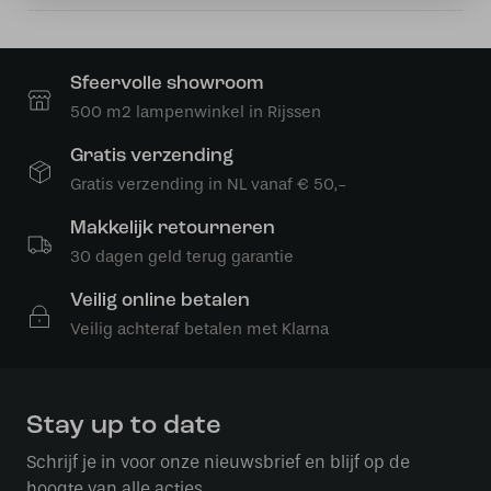
2.5W/3.7V
aantal
Sfeervolle showroom
500 m2 lampenwinkel in Rijssen
Gratis verzending
Gratis verzending in NL vanaf € 50,-
Makkelijk retourneren
30 dagen geld terug garantie
Veilig online betalen
Veilig achteraf betalen met Klarna
Stay up to date
Schrijf je in voor onze nieuwsbrief en blijf op de
hoogte van alle acties.