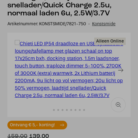
snellader/Quick Charge 2.5u,
normaal laden 6u, 2.5W/3.7V
Artikelnummer:
KONSTSMIDE/7821-750
Konstsmide
Alleen Online
Ontvang € 5,- korting!
Oorspronkelijke
Huidige
159,00
139,00