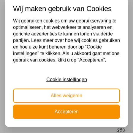
Kelvin
2200mA,
Wij maken gebruik van Cookies
9u
3000K
licht
Wij gebruiken cookies om uw gebruikservaring te
Lumen
op
optimaliseren, het webverkeer te analyseren en
vol
gerichte advertenties te kunnen tonen via derde
10-124
vermogen;
partijen. Lees meer over hoe wij cookies gebruiken
en hoe u ze kunt beheren door op "Cookie
20u
IP Waarde
instellingen" te klikken. Als u akkoord gaat met ons
licht
gebruik van cookies, klikt u op "Accepteren”.
IP54
op
50%
Breedte in MM
vermogen,
Cookie instellingen
laadtijd
170
snellader/Quick
Diepte in MM
Alles weigeren
Charge
2.5u,
170
normaal
Accepteren
Hoogte in MM
laden
6u,
250