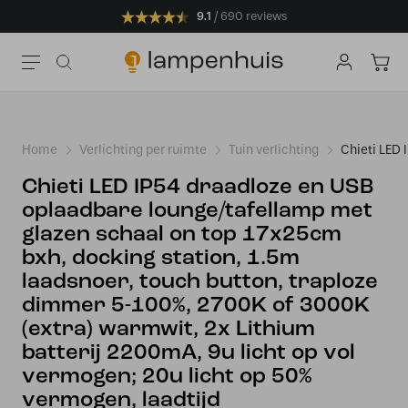
9.1
690 reviews
Home
Verlichting per ruimte
Tuin verlichting
Chieti LED 
Chieti LED IP54 draadloze en USB
oplaadbare lounge/tafellamp met
glazen schaal on top 17x25cm
bxh, docking station, 1.5m
laadsnoer, touch button, traploze
dimmer 5-100%, 2700K of 3000K
(extra) warmwit, 2x Lithium
batterij 2200mA, 9u licht op vol
vermogen; 20u licht op 50%
vermogen, laadtijd