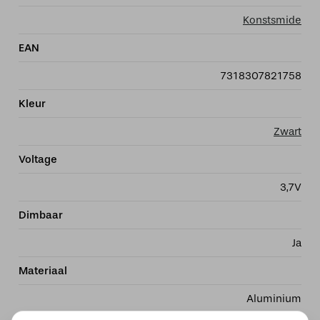
bxh,
Konstsmide
docking
station,
EAN
1.5m
laadsnoer,
7318307821758
touch
Kleur
button,
traploze
Zwart
dimmer
Voltage
5-
100%,
3,7V
2700K
of
Dimbaar
3000K
Ja
(extra)
warmwit,
Materiaal
2x
Lithium
Aluminium
batterij