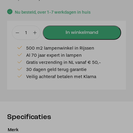
prijs
prijs
was:
is:
Nu besteld, over 1-7 werkdagen in huis
€159,00.
€139,00.
Chieti
LED
500 m2 lampenwinkel in Rijssen
IP54
Al 70 jaar expert in lampen
draadloze
Gratis verzending in NL vanaf € 50,-
en
30 dagen geld terug garantie
USB
Veilig achteraf betalen met Klarna
oplaadbare
lounge/tafellamp
met
glazen
schaal
on
Specificaties
top
17x25cm
Merk