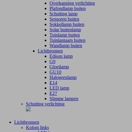
Overkapping verlichting
Plafondlamp buiten
Schutting lamp
Sensoren buiten
Sokkellamp buiten
Solar buitenlamp
Tuinlamp buiten
Tuinlantaarn buiten
Wandlamp buiten
Lichtbronnen
Edison lamp
G9
Gloeilamp
GU10
Halogeenlamp
E14
LED lamp
E27
Slimme lampen
Schutting verlichting
Lichtbronnen
Kolom links