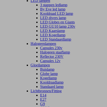
LED lampen
3 stappen ledlamp
By Eve led lamp
Kooldraad LED lamp
LED divers lamp
LED Globes en Giants
LED GU10 lamp 230v
LED Kaarslamp
LED Kogellamp
LED Standaardlamp
Halogeenlampen
Capsules 230v
Halogeen staaflamp
Reflector 230V
Capsules 12v
Gloeilampen
Buislamp
Globe lamp
Kogellamp
Kooldraadlamp
Standaard lamp
Lichtbronnen/Fitting
E14
E27
G9