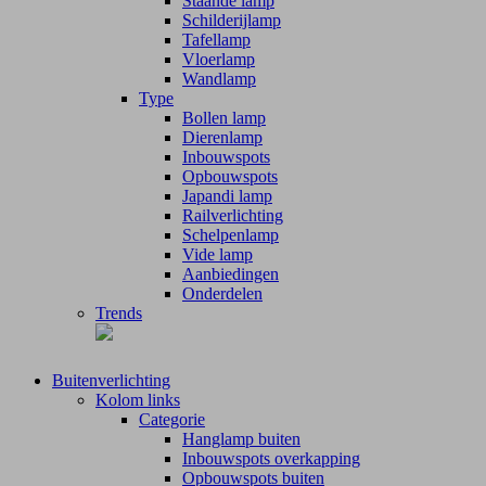
Staande lamp
Schilderijlamp
Tafellamp
Vloerlamp
Wandlamp
Type
Bollen lamp
Dierenlamp
Inbouwspots
Opbouwspots
Japandi lamp
Railverlichting
Schelpenlamp
Vide lamp
Aanbiedingen
Onderdelen
Trends
Buitenverlichting
Kolom links
Categorie
Hanglamp buiten
Inbouwspots overkapping
Opbouwspots buiten