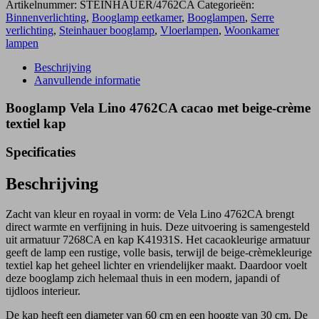
Artikelnummer:
STEINHAUER/4762CA
Categorieën:
Binnenverlichting
,
Booglamp eetkamer
,
Booglampen
,
Serre
verlichting
,
Steinhauer booglamp
,
Vloerlampen
,
Woonkamer
lampen
Beschrijving
Aanvullende informatie
Booglamp Vela Lino 4762CA cacao met beige-crème
textiel kap
Specificaties
Beschrijving
Zacht van kleur en royaal in vorm: de Vela Lino 4762CA brengt
direct warmte en verfijning in huis. Deze uitvoering is samengesteld
uit armatuur 7268CA en kap K41931S. Het cacaokleurige armatuur
geeft de lamp een rustige, volle basis, terwijl de beige-crèmekleurige
textiel kap het geheel lichter en vriendelijker maakt. Daardoor voelt
deze booglamp zich helemaal thuis in een modern, japandi of
tijdloos interieur.
De kap heeft een diameter van 60 cm en een hoogte van 30 cm. De