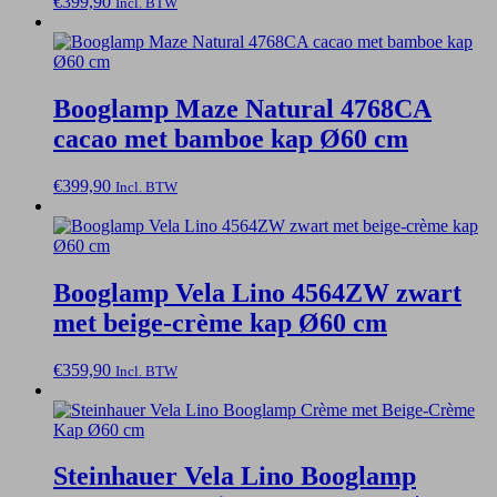
€
399,90
Incl. BTW
Booglamp Maze Natural 4768CA
cacao met bamboe kap Ø60 cm
€
399,90
Incl. BTW
Booglamp Vela Lino 4564ZW zwart
met beige-crème kap Ø60 cm
€
359,90
Incl. BTW
Steinhauer Vela Lino Booglamp