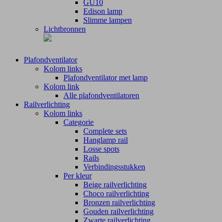
GU10
Edison lamp
Slimme lampen
Lichtbronnen
Plafondventilator
Kolom links
Plafondventilator met lamp
Kolom link
Alle plafondventilatoren
Railverlichting
Kolom links
Categorie
Complete sets
Hanglamp rail
Losse spots
Rails
Verbindingsstukken
Per kleur
Beige railverlichting
Choco railverlichting
Bronzen railverlichting
Gouden railverlichting
Zwarte railverlichting