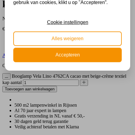
kap
gebruik van cookies, klikt u op "Accepteren”.
Nu besteld, over 1-2 werkdagen in huis
Cookie instellingen
€
399,90
Incl. BTW
Alles weigeren
Fitting
E27
Lichtbron
Exclusief
Accepteren
Alle productspecificaties
Op voorraad (kan nabesteld worden)
Booglamp Vela Lino 4762CA cacao met beige-crème textiel
kap aantal
Toevoegen aan winkelwagen
500 m2 lampenwinkel in Rijssen
Al 70 jaar expert in lampen
Gratis verzending in NL vanaf € 50,-
30 dagen geld terug garantie
Veilig achteraf betalen met Klarna