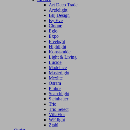
Art Deco Trade
Artdelight
Blij Design
By Eve
Cinque
Eglo
Expo
Freelight
Highlight
Konstsmide
Light & Living
Lucide
Madeluce
Masterlight
Mexlite
Osram
Philips
Searchlight
Steinhauer
Trio
Trio Select
VillaFlor
WF light
Ztahl