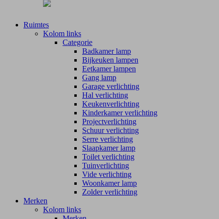
Ruimtes
Kolom links
Categorie
Badkamer lamp
Bijkeuken lampen
Eetkamer lampen
Gang lamp
Garage verlichting
Hal verlichting
Keukenverlichting
Kinderkamer verlichting
Projectverlichting
Schuur verlichting
Serre verlichting
Slaapkamer lamp
Toilet verlichting
Tuinverlichting
Vide verlichting
Woonkamer lamp
Zolder verlichting
Merken
Kolom links
Merken