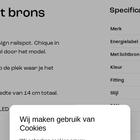
Specific
ot brons
Merk
Energielabel
ign railspot. Chique in
el door het model.
Met lichtbron
Kleur
p de plek waar je het
Fitting
Stijl
edte van 14 cm totaal.
EAN
LED lamp als lichtbron.
Wij maken gebruik van
Dimbaar
Cookies
Voltage