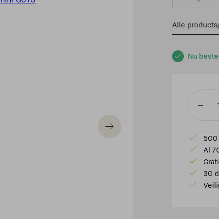
Alle productsp
Nu beste
1
Fase
railspot
500 
brons
Al 7
mini
Grat
GU10
30 d
aantal
Veil