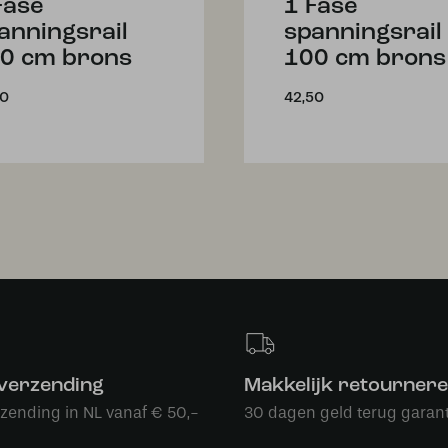
Fase
1 Fase
anningsrail
spanningsrail
0 cm brons
100 cm brons
50
42,50
 verzending
Makkelijk retourner
rzending in NL vanaf € 50,-
30 dagen geld terug garant