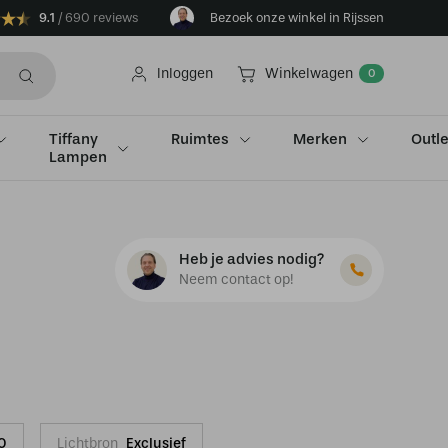
9.1
690 reviews
Bezoek onze winkel in Rijssen
Inloggen
Winkelwagen
0
Tiffany
Ruimtes
Merken
Outle
Lampen
Heb je advies nodig?
Neem contact op!
0
Lichtbron
Exclusief