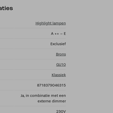
aties
Highlight lampen
A ++ – E
Exclusief
Brons
GU10
Klassiek
8718379046315
Ja, in combinatie met een
externe dimmer
230V