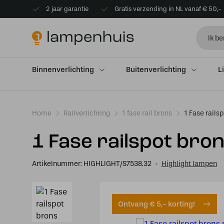
2 jaar garantie
Gratis verzending in NL vanaf € 50,-
Binnenverlichting
Buitenverlichting
L
Home
Railverlichting
1 fase rail brons
1 Fase rails
1 Fase railspot bro
Artikelnummer:
HIGHLIGHT/S7538.32
Highlight lampen
Ontvang € 5,- korting!