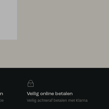
en
Veilig online betalen
ie
Veilig achteraf betalen met Klarna