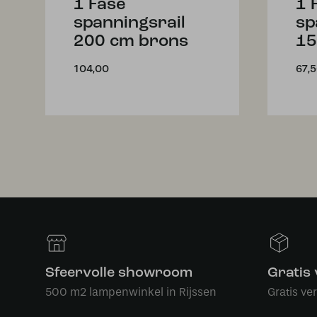
1 Fase
1 
spanningsrail
sp
200 cm brons
15
104,00
67,
Sfeervolle showroom
Gratis
500 m2 lampenwinkel in Rijssen
Gratis ve