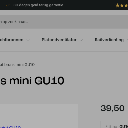
30 dagen geld terug garantie
ichtbronnen
Plafondventilator
Railverlichting
pot brons mini GU10
ns mini GU10
39,50
Fitting
GU1