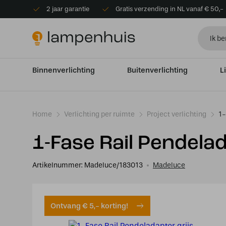
2 jaar garantie
Gratis verzending in NL vanaf € 50,-
Binnenverlichting
Buitenverlichting
L
Home
Verlichting per ruimte
Project verlichting
1-
1-Fase Rail Pendelad
Artikelnummer:
Madeluce/183013
Madeluce
Ontvang € 5,- korting!