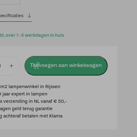
ecificaties
ld, over 1-5 werkdagen in huis
Toevoegen aan winkelwagen
m2 lampenwinkel in Rijssen
dapter
0 jaar expert in lampen
is verzending in NL vanaf € 50,-
agen geld terug garantie
ig achteraf betalen met Klarna