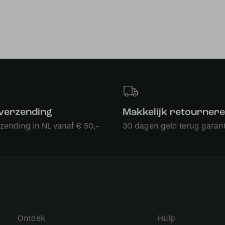
 verzending
Makkelijk retourner
rzending in NL vanaf € 50,-
30 dagen geld terug garant
Ontdek
Hulp