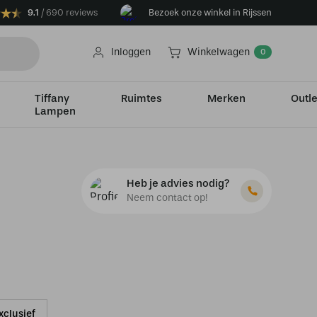
9.1
690 reviews
Bezoek onze winkel in Rijssen
Inloggen
Winkelwagen
0
Tiffany
Ruimtes
Merken
Outle
Lampen
Heb je advies nodig?
Neem contact op!
xclusief