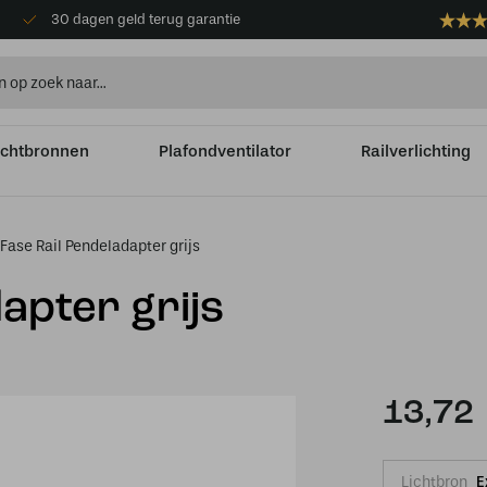
30 dagen geld terug garantie
ichtbronnen
Plafondventilator
Railverlichting
Fase Rail Pendeladapter grijs
apter grijs
13,72
Lichtbron
E