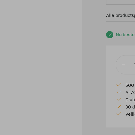
Alle productsp
Nu beste
1-
Fase
Rail
500 
Pendela
Al 7
grijs
Grat
aantal
30 d
Veil