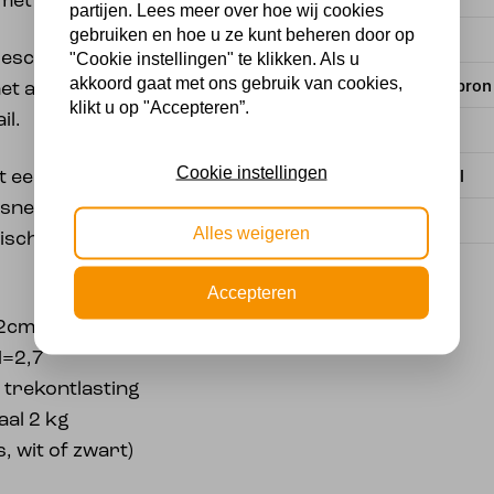
 met snoer
partijen. Lees meer over hoe wij cookies
gebruiken en hoe u ze kunt beheren door op
Merk
geschikt voor het
"Cookie instellingen" te klikken. Als u
akkoord gaat met ons gebruik van cookies,
Met lichtbron
t alleen een
klikt u op "Accepteren”.
il.
Kleur
Cookie instellingen
Materiaal
 een trekontlasting
rsnede van maximaal 6
Voltage
Alles weigeren
sche belasting van de
Accepteren
,2cm
H=2,7
 trekontlasting
al 2 kg
s, wit of zwart)