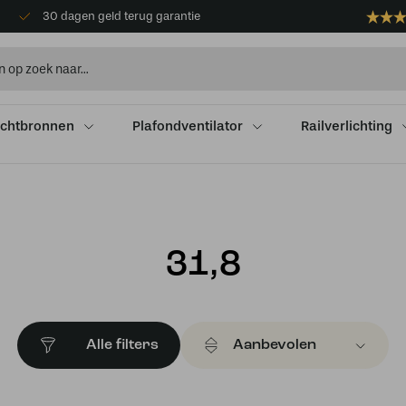
30 dagen geld terug garantie
ichtbronnen
Plafondventilator
Railverlichting
31,8
Alle filters