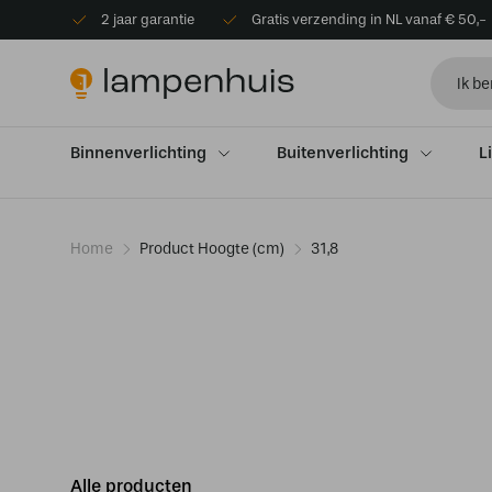
2 jaar garantie
Gratis verzending in NL vanaf € 50,-
Binnenverlichting
Buitenverlichting
L
Home
Product Hoogte (cm)
31,8
Alle producten