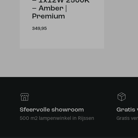
– 1x12W 2500K
– Amber |
Premium
349,95
Sfeervolle showroom
Gratis
500 m2 lampenwinkel in Rijssen
Gratis ve