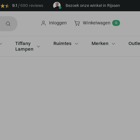
9.1
690 reviews
Bezoek onze winkel in Rijssen
Inloggen
Winkelwagen
0
Tiffany
Ruimtes
Merken
Outle
Lampen