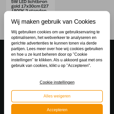
5W LED lichtbron
gold 17x30cm E27
1800K 3 standen
48,00
Wij maken gebruik van Cookies
Wij gebruiken cookies om uw gebruikservaring te
optimaliseren, het webverkeer te analyseren en
gerichte advertenties te kunnen tonen via derde
Sfeervolle showroom
partijen. Lees meer over hoe wij cookies gebruiken
500 m2 lampenwinkel in Rijssen
en hoe u ze kunt beheren door op "Cookie
instellingen" te klikken. Als u akkoord gaat met ons
Gratis verzending
gebruik van cookies, klikt u op "Accepteren”.
Gratis verzending in NL vanaf € 50,-
Makkelijk retourneren
Cookie instellingen
30 dagen geld terug garantie
Alles weigeren
Veilig online betalen
Veilig achteraf betalen met Klarna
Accepteren