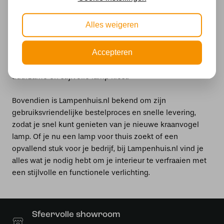
prachtige aanvulling vormen op je interieur. Of je nu op
zoek bent naar een subtiele, slanke
lamp voor je
Alles weigeren
woonkamer
of een statement piece voor je commerciële
ruimte, Lampenhuis.nl biedt de juiste keuze voor elke
ruimte. Met een focus op hoogwaardige materialen en
Accepteren
verfijnd design, kun je erop vertrouwen dat je een
duurzame en stijlvolle lamp kiest.
Bovendien is Lampenhuis.nl bekend om zijn
gebruiksvriendelijke bestelproces en snelle levering,
zodat je snel kunt genieten van je nieuwe kraanvogel
lamp. Of je nu een lamp voor thuis zoekt of een
opvallend stuk voor je bedrijf, bij Lampenhuis.nl vind je
alles wat je nodig hebt om je interieur te verfraaien met
een stijlvolle en functionele verlichting.
Sfeervolle showroom