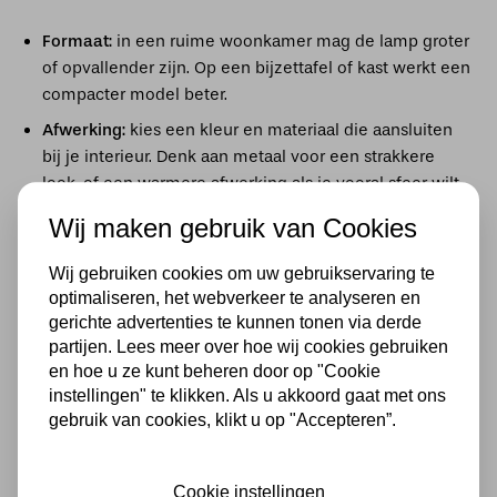
Formaat:
in een ruime woonkamer mag de lamp groter
of opvallender zijn. Op een bijzettafel of kast werkt een
compacter model beter.
Afwerking:
kies een kleur en materiaal die aansluiten
bij je interieur. Denk aan metaal voor een strakkere
look, of een warmere afwerking als je vooral sfeer wilt.
Lichtkleur:
warm wit voelt zachter en is meestal het
Wij maken gebruik van Cookies
prettigst voor woonruimtes. Koeler licht kan juist
handig zijn als je meer helderheid zoekt.
Wij gebruiken cookies om uw gebruikservaring te
optimaliseren, het webverkeer te analyseren en
Dimbaar:
als je wilt kunnen wisselen tussen sfeer en
gerichte advertenties te kunnen tonen via derde
functioneel licht, is dimbaarheid een fijne extra.
partijen. Lees meer over hoe wij cookies gebruiken
en hoe u ze kunt beheren door op "Cookie
Het assortiment kraanvogel lampen
instellingen" te klikken. Als u akkoord gaat met ons
bij Lampenhuis.nl
gebruik van cookies, klikt u op "Accepteren”.
Bij
Lampenhuis.nl
vind je een breed scala aan kraanvogel
lampen die niet alleen praktisch zijn, maar ook een
Cookie instellingen