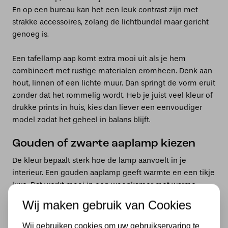
En op een bureau kan het een leuk contrast zijn met
strakke accessoires, zolang de lichtbundel maar gericht
genoeg is.
Een tafellamp aap komt extra mooi uit als je hem
combineert met rustige materialen eromheen. Denk aan
hout, linnen of een lichte muur. Dan springt de vorm eruit
zonder dat het rommelig wordt. Heb je juist veel kleur of
drukke prints in huis, kies dan liever een eenvoudiger
model zodat het geheel in balans blijft.
Gouden of zwarte aaplamp kiezen
De kleur bepaalt sterk hoe de lamp aanvoelt in je
interieur. Een gouden aaplamp geeft warmte en een tikje
luxe. Dat werkt mooi in een woonkamer met warme
tinten, hout en zachte stoffen. Ook in een wat strakker
Wij maken gebruik van Cookies
interieur kan goud juist het verschil maken, omdat het
net wat meer karakter toevoegt zonder dat je meteen
Wij gebruiken cookies om uw gebruikservaring te