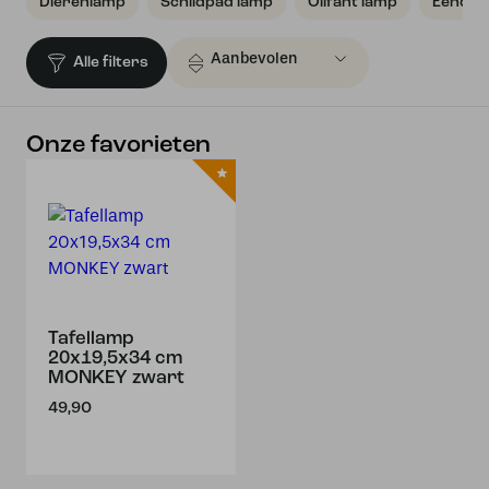
Dierenlamp
Schildpad lamp
Olifant lamp
Eend l
Alle filters
Onze favorieten
Tafellamp
20x19,5x34 cm
MONKEY zwart
49,90