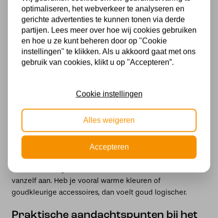
een uitgesproken kleur gebruikt. Een gouden aaplamp
optimaliseren, het webverkeer te analyseren en
staat vaak het mooist als er ergens in de ruimte nog een
gerichte advertenties te kunnen tonen via derde
warm accent terugkomt, zoals messing details, een
partijen. Lees meer over hoe wij cookies gebruiken
spiegelrand of een warme houttint.
en hoe u ze kunt beheren door op "Cookie
instellingen" te klikken. Als u akkoord gaat met ons
gebruik van cookies, klikt u op "Accepteren”.
Een zwarte aaplamp is juist rustiger en grafischer. Zwart
combineert makkelijk met staal, betonlook, donkere
kozijnen en modern meubilair. In een licht interieur kan
Cookie instellingen
een zwarte aaplamp een sterk contrast zijn, waardoor hij
meer als statement werkt. In een donkerder interieur valt
Alles weigeren
hij minder op, maar geeft hij wel die subtiele speelse
vorm.
Accepteren
Twijfel je tussen deze twee, kijk dan naar je andere
accenten. Heb je al zwarte details, dan sluit zwart vaak
vanzelf aan. Heb je vooral warme kleuren of
goudkleurige accessoires, dan voelt goud logischer.
Praktische aandachtspunten bij het