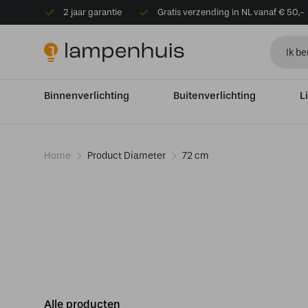
2 jaar garantie
Gratis verzending in NL vanaf € 50,-
Binnenverlichting
Buitenverlichting
L
Home
Product Diameter
72 cm
Alle producten