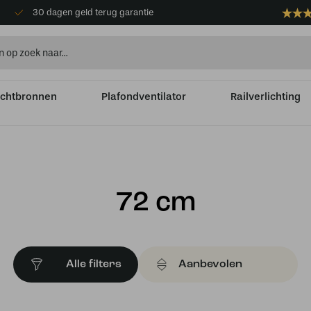
30 dagen geld terug garantie
ichtbronnen
Plafondventilator
Railverlichting
72 cm
Alle filters