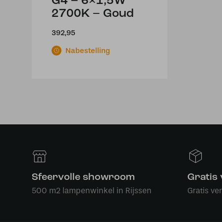
G4 – 6×1,5W
2700K – Goud
392,95
Nabestelling
Sfeervolle showroom
Gratis
500 m2 lampenwinkel in Rijssen
Gratis ve