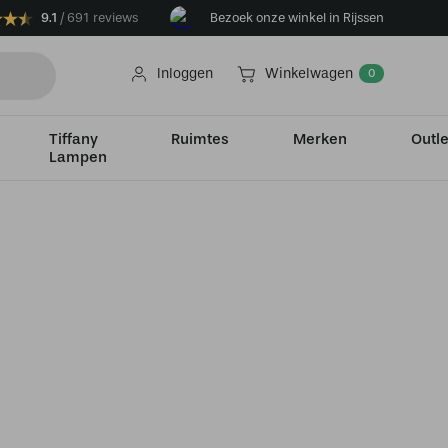
9.1
691 reviews
Bezoek onze winkel in Rijssen
Inloggen
Winkelwagen
0
Tiffany
Ruimtes
Merken
Outle
Lampen