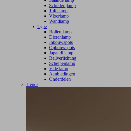
Staande lamp
Schilderijlamp
Tafellamp
Vloerlamp
Wandlamp
Type
Bollen lamp
Dierenlamp
Inbouwspots
Opbouwspots
Japandi lamp
Railverlichting
Schelpenlamp
Vide lamp
Aanbiedingen
Onderdelen
Trends