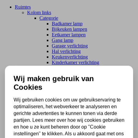
Ruimtes
Kolom links
Categorie
Badkamer lamp
Bijkeuken lampen
Eetkamer lampen
Gang lamp
Garage verlichting
Hal verlichting
Keukenverlichting
Kinderkamer verlichting
Projectverlichting
Schuur verlichting
Wij maken gebruik van
Serre verlichting
Slaapkamer lamp
Cookies
Toilet verlichting
Tuinverlichting
Wij gebruiken cookies om uw gebruikservaring te
Vide verlichting
optimaliseren, het webverkeer te analyseren en
Woonkamer lamp
Zolder verlichting
gerichte advertenties te kunnen tonen via derde
Merken
partijen. Lees meer over hoe wij cookies gebruiken
Kolom links
en hoe u ze kunt beheren door op "Cookie
Merken
instellingen" te klikken. Als u akkoord gaat met ons
Art Deco Trade