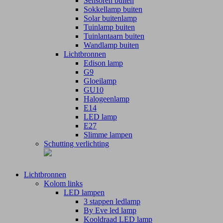
Sensoren buiten
Sokkellamp buiten
Solar buitenlamp
Tuinlamp buiten
Tuinlantaarn buiten
Wandlamp buiten
Lichtbronnen
Edison lamp
G9
Gloeilamp
GU10
Halogeenlamp
E14
LED lamp
E27
Slimme lampen
Schutting verlichting
Lichtbronnen
Kolom links
LED lampen
3 stappen ledlamp
By Eve led lamp
Kooldraad LED lamp