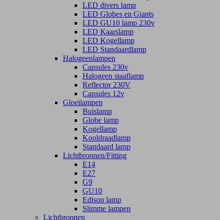
LED divers lamp
LED Globes en Giants
LED GU10 lamp 230v
LED Kaarslamp
LED Kogellamp
LED Standaardlamp
Halogeenlampen
Capsules 230v
Halogeen staaflamp
Reflector 230V
Capsules 12v
Gloeilampen
Buislamp
Globe lamp
Kogellamp
Kooldraadlamp
Standaard lamp
Lichtbronnen/Fitting
E14
E27
G9
GU10
Edison lamp
Slimme lampen
Lichtbronnen