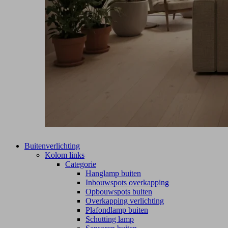
Buitenverlichting
Kolom links
Categorie
Hanglamp buiten
Inbouwspots overkapping
Opbouwspots buiten
Overkapping verlichting
Plafondlamp buiten
Schutting lamp