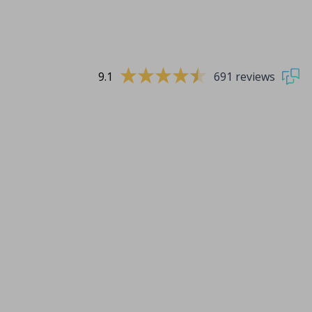
9.1
691 reviews