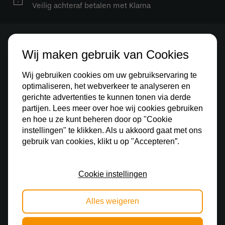
Veilig achteraf betalen met Klarna
Stay up to date
Wij maken gebruik van Cookies
Schrijf je in voor onze nieuwsbrief en blijf op de
Wij gebruiken cookies om uw gebruikservaring te
hoogte van alle acties.
optimaliseren, het webverkeer te analyseren en
gerichte advertenties te kunnen tonen via derde
partijen. Lees meer over hoe wij cookies gebruiken
en hoe u ze kunt beheren door op "Cookie
instellingen" te klikken. Als u akkoord gaat met ons
gebruik van cookies, klikt u op "Accepteren”.
Cookie instellingen
Ontdek
Alles weigeren
Binnenverlichting
Buitenverlichting