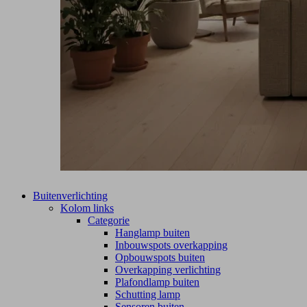
Buitenverlichting
Kolom links
Categorie
Hanglamp buiten
Inbouwspots overkapping
Opbouwspots buiten
Overkapping verlichting
Plafondlamp buiten
Schutting lamp
Sensoren buiten