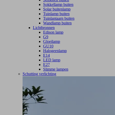
Sokkellamp buiten
Solar buitenlamp
Tuinlamp buiten
Tuinlantaarn buiten
Wandlamp buiten
Lichtbronnen
Edison lamp
G9
Gloeilamp
GU10
Halogeenlamp
E14
LED lamp
E27
Slimme lampen
Schutting verlichting