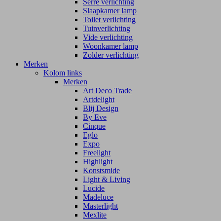
Serre verlichting
Slaapkamer lamp
Toilet verlichting
Tuinverlichting
Vide verlichting
Woonkamer lamp
Zolder verlichting
Merken
Kolom links
Merken
Art Deco Trade
Artdelight
Blij Design
By Eve
Cinque
Eglo
Expo
Freelight
Highlight
Konstsmide
Light & Living
Lucide
Madeluce
Masterlight
Mexlite