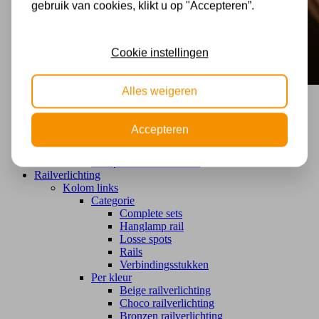
gebruik van cookies, klikt u op "Accepteren”.
Cookie instellingen
Alles weigeren
Plafondventilator
Kolom links
Accepteren
Plafondventilator met lamp
Kolom link
Alle plafondventilatoren
Railverlichting
Kolom links
Categorie
Complete sets
Hanglamp rail
Losse spots
Rails
Verbindingsstukken
Per kleur
Beige railverlichting
Choco railverlichting
Bronzen railverlichting