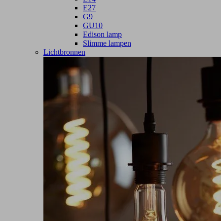
E27
G9
GU10
Edison lamp
Slimme lampen
Lichtbronnen