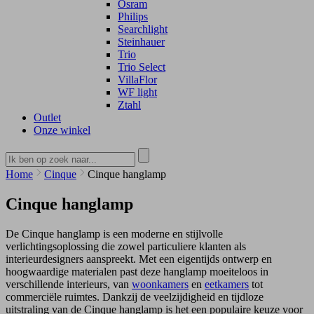
Osram
Philips
Searchlight
Steinhauer
Trio
Trio Select
VillaFlor
WF light
Ztahl
Outlet
Onze winkel
Home
Cinque
Cinque hanglamp
Cinque hanglamp
De Cinque hanglamp is een moderne en stijlvolle
verlichtingsoplossing die zowel particuliere klanten als
interieurdesigners aanspreekt. Met een eigentijds ontwerp en
hoogwaardige materialen past deze hanglamp moeiteloos in
verschillende interieurs, van
woonkamers
en
eetkamers
tot
commerciële ruimtes. Dankzij de veelzijdigheid en tijdloze
uitstraling van de Cinque hanglamp is het een populaire keuze voor