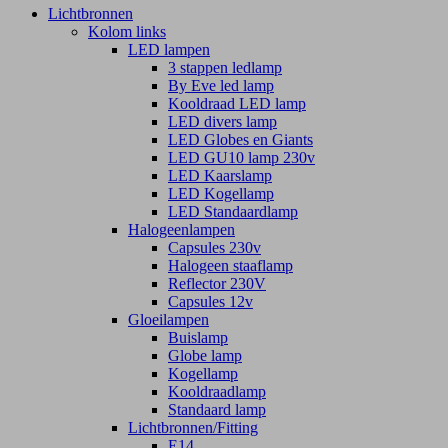
Lichtbronnen
Kolom links
LED lampen
3 stappen ledlamp
By Eve led lamp
Kooldraad LED lamp
LED divers lamp
LED Globes en Giants
LED GU10 lamp 230v
LED Kaarslamp
LED Kogellamp
LED Standaardlamp
Halogeenlampen
Capsules 230v
Halogeen staaflamp
Reflector 230V
Capsules 12v
Gloeilampen
Buislamp
Globe lamp
Kogellamp
Kooldraadlamp
Standaard lamp
Lichtbronnen/Fitting
E14