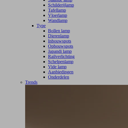
Schilderijlamp
Tafellamp
Vloerlamp
Wandlamp
Type
Bollen lamp
Dierenlamp
Inbouwspots
Opbouwspots
Japandi lamp
Railverlichting
Schelpenlamp
Vide lamp
Aanbiedingen
Onderdelen
Trends