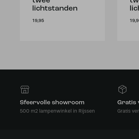
twee
tw
lichtstanden
li
19,95
19,
Sfeervolle showroom
Gratis
500 m2 lampenwinkel in Rijssen
Gratis ve