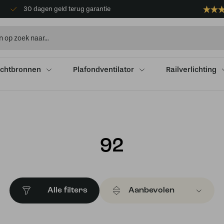
30 dagen geld terug garantie
ichtbronnen
Plafondventilator
Railverlichting
92
Alle filters