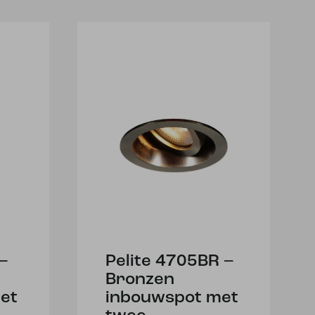
–
Pelite 4705BR –
Bronzen
et
inbouwspot met