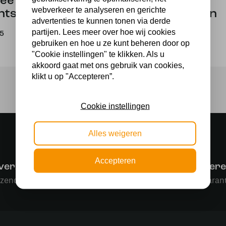
ee
twee
webverkeer te analyseren en gerichte
chtstanden
lichtstanden
advertenties te kunnen tonen via derde
partijen. Lees meer over hoe wij cookies
95
19,95
gebruiken en hoe u ze kunt beheren door op
"Cookie instellingen" te klikken. Als u
akkoord gaat met ons gebruik van cookies,
klikt u op "Accepteren”.
Cookie instellingen
Alles weigeren
Accepteren
 verzending
Makkelijk retourner
rzending in NL vanaf € 50,-
30 dagen geld terug garant