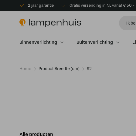
2 jaar garantie
Gratis verzending in NL vanaf € 50,-
Binnenverlichting
Buitenverlichting
L
Home
Product Breedte (cm)
92
Alle producten