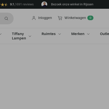
9.1
691 reviews
Bezoek onze winkel in Rijssen
Inloggen
Winkelwagen
0
Tiffany
Ruimtes
Merken
Outle
Lampen