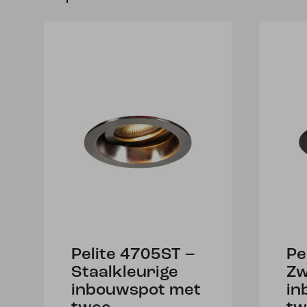
Pelite 4705ST –
Pe
Staalkleurige
Zw
inbouwspot met
in