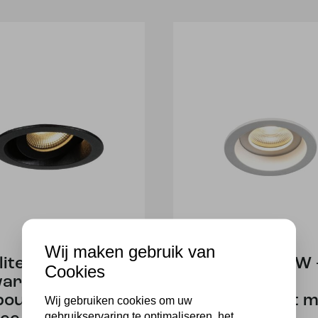
Wij maken gebruik van
lite 4705ZW –
Pelite 4705W 
Cookies
arte
Mat witte
bouwspot met
inbouwspot m
Wij gebruiken cookies om uw
gebruikservaring te optimaliseren, het