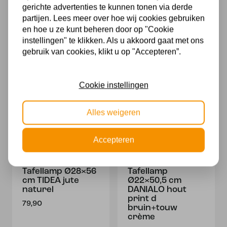
gerichte advertenties te kunnen tonen via derde
Tafellamp Noor
Tafellamp zwart
partijen. Lees meer over hoe wij cookies gebruiken
4414ST –
met velours taupe
en hoe u ze kunt beheren door op "Cookie
Geborsteld staal
kap 7122zw
met witte linnen
instellingen" te klikken. Als u akkoord gaat met ons
102,95
kap
gebruik van cookies, klikt u op "Accepteren”.
80,90
Cookie instellingen
Alles weigeren
Accepteren
Tafellamp Ø28×56
Tafellamp
cm TIDEA jute
Ø22×50,5 cm
naturel
DANIALO hout
print d
79,90
bruin+touw
crème