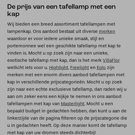
De prijs van een tafellamp met een
kap
Wij bieden een breed assortiment tafellampen met
lampenkap. Ons aanbod bestaat uit diverse
merken
waardoor er voor iedere unieke smaak, stijl en
portemonnee wel een geschikte tafellamp met kap te
vinden is. Mocht u op zoek zijn naar een unieke,
exotische tafellamp met kap, dan is het merk
VillaFlor
wellicht iets voor u.
Highlight
,
Freelight
en
Eglo
zijn
merken met een enorm divers aanbod tafellampen met
kap in verschillende prijscategorieën. Mocht u op zoek
zijn naar een echte exclusieve tafellamp, dan raden wij u
aan om zeker eens een kijkje te nemen in ons aanbod
tafellampen met kap van
Masterlight
. Mocht u een
bepaald budget in gedachten hebben, dan kunt u aan de
linkerzijde van de pagina filteren op de prijscategorie die
u in gedachten heeft. Op deze manier komt de tafellamp
met kap van uw dromen steeds dichterbij!