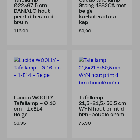
Tafellamp
Cacao tafellamp
Ø22×67,5 cm
Stang 4882CA met
DANIALO hout
beige
print d bruin+d
kurkstructuur
bruin
kap
113,90
89,90
Lucide WOOLLY –
Tafellamp
Tafellamp – Ø 16
21,5×21,5×50,5 cm
cm – 1xE14 –
WYN hout print d
Beige
brn+bouclé crèm
36,95
75,90