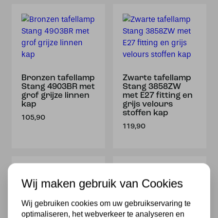
Bronzen tafellamp
Zwarte tafellamp
Stang 4903BR met
Stang 3858ZW
grof grijze linnen
met E27 fitting en
kap
grijs velours
stoffen kap
105,90
119,90
Wij maken gebruik van Cookies
Wij gebruiken cookies om uw gebruikservaring te
optimaliseren, het webverkeer te analyseren en