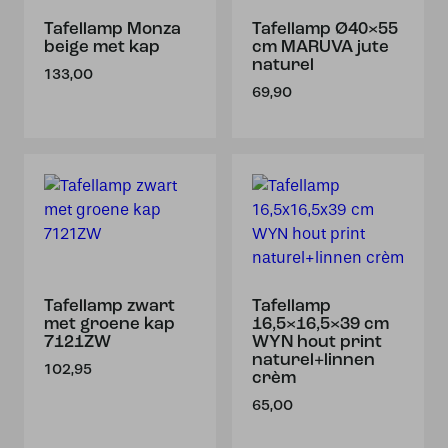
Tafellamp Monza
Tafellamp Ø40×55
beige met kap
cm MARUVA jute
naturel
133,00
69,90
Tafellamp zwart
Tafellamp
met groene kap
16,5×16,5×39 cm
7121ZW
WYN hout print
naturel+linnen
102,95
crèm
65,00