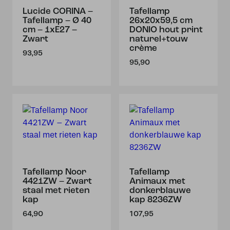
Lucide CORINA –
Tafellamp
Tafellamp – Ø 40
26x20x59,5 cm
cm – 1xE27 –
DONIO hout print
Zwart
naturel+touw
crème
93,95
95,90
Tafellamp Noor
Tafellamp
4421ZW – Zwart
Animaux met
staal met rieten
donkerblauwe
kap
kap 8236ZW
64,90
107,95