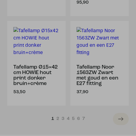
95,90
Tafellamp Ø15×42
Tafellamp Noor
cm HOWIE hout
1563ZW Zwart
print donker
met goud en een
bruin+crème
E27 fitting
53,50
37,90
1
2
3
4
5
6
7